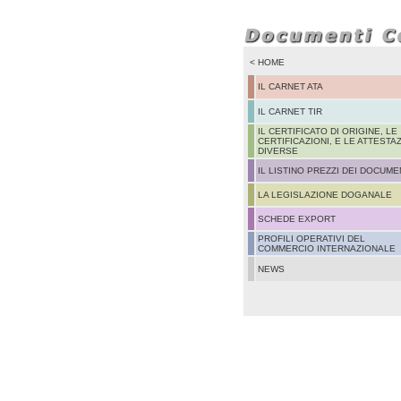
< HOME
IL CARNET ATA
IL CARNET TIR
IL CERTIFICATO DI ORIGINE, LE
CERTIFICAZIONI, E LE ATTESTAZ
DIVERSE
IL LISTINO PREZZI DEI DOCUME
LA LEGISLAZIONE DOGANALE
SCHEDE EXPORT
PROFILI OPERATIVI DEL
COMMERCIO INTERNAZIONALE
NEWS