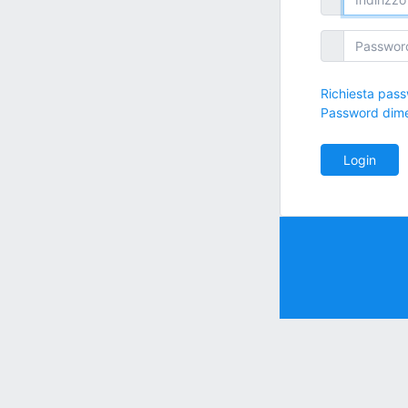
Richiesta pass
Password dime
Login