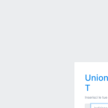
Unio
T
Inserisci le tue