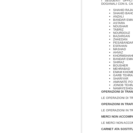
I SEGUENTI UFFIC
DOGANALI CON IL CA
SHAHID RAJA
SHAHID BAH
ANZALI
BANDAR EM
ASTARA
NOUSHAR
TABRIZ
NOURDOUZ
BAZARGAN
ZHAEDAN
PESABANDAR
ESFAHAN
MASHAD
AHVAZ
KHORMSHAH
BANDAR EM
SHIRAZ
BOUSHER
MEHRABAD
EMAM KHOMEI
GARB TEHRA
SHARIYAR
AMANATE PO
JONOB TEHR
NAMAYESHG
OPERAZIONI DI TRAN
LE OPERAZIONI DI 
OPERAZIONI IN TRA
LE OPERAZIONI IN 
MERCI NON ACCOMP
LE MERCI NON ACC
CARNET ATA SOSTIT