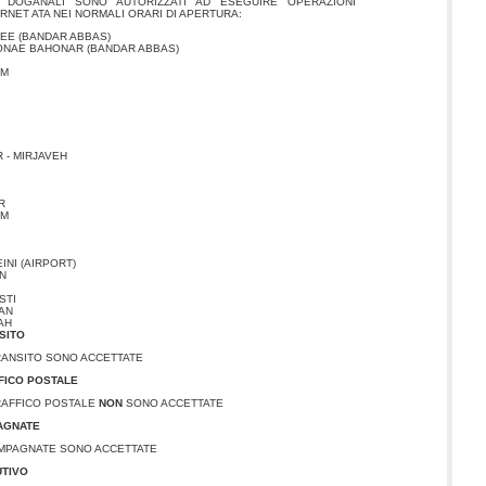
I DOGANALI SONO AUTORIZZATI AD ESEGUIRE OPERAZIONI
RNET ATA NEI NORMALI ORARI DI APERTURA:
EE (BANDAR ABBAS)
ONAE BAHONAR (BANDAR ABBAS)
AM
 - MIRJAVEH
R
AM
NI (AIRPORT)
N
STI
AN
AH
SITO
TRANSITO SONO ACCETTATE
FFICO POSTALE
TRAFFICO POSTALE
NON
SONO ACCETTATE
AGNATE
OMPAGNATE SONO ACCETTATE
UTIVO