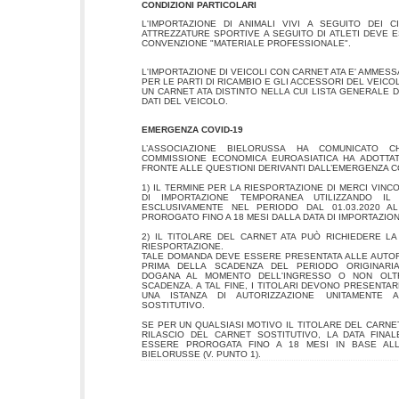
CONDIZIONI PARTICOLARI
L'IMPORTAZIONE DI ANIMALI VIVI A SEGUITO DEI 
ATTREZZATURE SPORTIVE A SEGUITO DI ATLETI DEVE 
CONVENZIONE "MATERIALE PROFESSIONALE".
L'IMPORTAZIONE DI VEICOLI CON CARNET ATA E' AMMESS
PER LE PARTI DI RICAMBIO E GLI ACCESSORI DEL VEIC
UN CARNET ATA DISTINTO NELLA CUI LISTA GENERALE 
DATI DEL VEICOLO.
EMERGENZA COVID-19
L’ASSOCIAZIONE BIELORUSSA HA COMUNICATO C
COMMISSIONE ECONOMICA EUROASIATICA HA ADOTTAT
FRONTE ALLE QUESTIONI DERIVANTI DALL’EMERGENZA CO
1) IL TERMINE PER LA RIESPORTAZIONE DI MERCI VIN
DI IMPORTAZIONE TEMPORANEA UTILIZZANDO IL
ESCLUSIVAMENTE NEL PERIODO DAL 01.03.2020 AL
PROROGATO FINO A 18 MESI DALLA DATA DI IMPORTAZI
2) IL TITOLARE DEL CARNET ATA PUÒ RICHIEDERE L
RIESPORTAZIONE.
TALE DOMANDA DEVE ESSERE PRESENTATA ALLE AUTO
PRIMA DELLA SCADENZA DEL PERIODO ORIGINAR
DOGANA AL MOMENTO DELL'INGRESSO O NON OLT
SCADENZA. A TAL FINE, I TITOLARI DEVONO PRESENTA
UNA ISTANZA DI AUTORIZZAZIONE UNITAMENTE 
SOSTITUTIVO.
SE PER UN QUALSIASI MOTIVO IL TITOLARE DEL CARNE
RILASCIO DEL CARNET SOSTITUTIVO, LA DATA FINA
ESSERE PROROGATA FINO A 18 MESI IN BASE ALLA
BIELORUSSE (V. PUNTO 1).