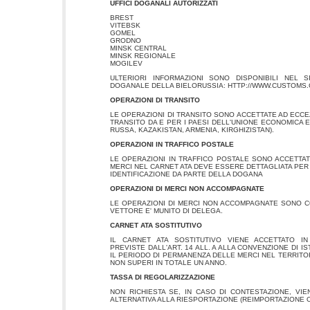
UFFICI DOGANALI AUTORIZZATI
BREST
VITEBSK
GOMEL
GRODNO
MINSK CENTRAL
MINSK REGIONALE
MOGILEV
ULTERIORI INFORMAZIONI SONO DISPONIBILI NEL S
DOGANALE DELLA BIELORUSSIA: HTTP://WWW.CUSTOMS.
OPERAZIONI DI TRANSITO
LE OPERAZIONI DI TRANSITO SONO ACCETTATE AD ECCE
TRANSITO DA E PER I PAESI DELL'UNIONE ECONOMICA 
RUSSA, KAZAKISTAN, ARMENIA, KIRGHIZISTAN).
OPERAZIONI IN TRAFFICO POSTALE
LE OPERAZIONI IN TRAFFICO POSTALE SONO ACCETTAT
MERCI NEL CARNET ATA DEVE ESSERE DETTAGLIATA PE
IDENTIFICAZIONE DA PARTE DELLA DOGANA
OPERAZIONI DI MERCI NON ACCOMPAGNATE
LE OPERAZIONI DI MERCI NON ACCOMPAGNATE SONO C
VETTORE E' MUNITO DI DELEGA.
CARNET ATA SOSTITUTIVO
IL CARNET ATA SOSTITUTIVO VIENE ACCETTATO IN
PREVISTE DALL'ART. 14 ALL. A ALLA CONVENZIONE DI I
IL PERIODO DI PERMANENZA DELLE MERCI NEL TERRIT
NON SUPERI IN TOTALE UN ANNO.
TASSA DI REGOLARIZZAZIONE
NON RICHIESTA SE, IN CASO DI CONTESTAZIONE, VI
ALTERNATIVA ALLA RIESPORTAZIONE (REIMPORTAZIONE O